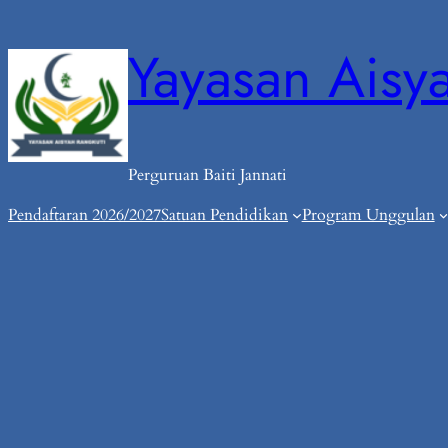
Skip
Yayasan Aisy
to
content
Perguruan Baiti Jannati
Pendaftaran 2026/2027
Satuan Pendidikan
Program Unggulan