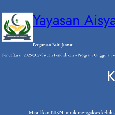
Skip
Yayasan Aisy
to
content
Perguruan Baiti Jannati
Pendaftaran 2026/2027
Satuan Pendidikan
Program Unggulan
K
Masukkan NISN untuk mengakses kelulus